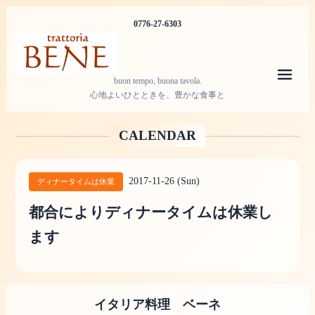
0776-27-6303
メニ
buon tempo, buona tavola.
心地よいひとときを、豊かな食事と
CALENDAR
2017-11-26 (Sun)
ディナータイムは休業
都合によりディナータイムは休業し
ます
イタリア料理 ベーネ